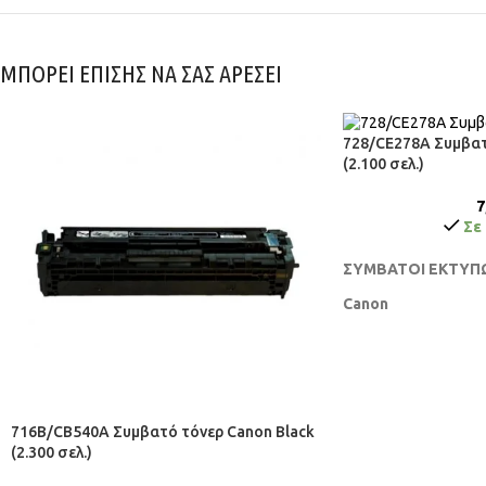
ΜΠΟΡΕΙ ΕΠΙΣΗΣ ΝΑ ΣΑΣ ΑΡΕΣΕΙ
728/CE278A Συμβατ
(2.100 σελ.)
7
Σε
ΣΥΜΒΑΤΟΙ ΕΚΤΥΠΩ
Canon
LBP6200, MF4452, M
MF4890dw, MF4780,
MF4412, D550, MF47
MF4430, MF4580, M
716B/CB540A Συμβατό τόνερ Canon Black
(2.300 σελ.)