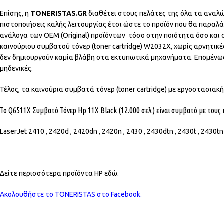
Επίσης, η
TONERISTAS.GR
διαθέτει στους πελάτες της όλα τα αναλ
πιστοποιήσεις καλής λειτουργίας έτσι ώστε το προϊόν που θα παραλά
ανάλογα των OEM (Original) προϊόντων τόσο στην ποιότητα όσο και
καινούριου συμβατού τόνερ (toner cartridge) W2032X, χωρίς αρνητικ
δεν δημιουργούν καμία βλάβη στα εκτυπωτικά μηχανήματα. Επομένω
μηδενικές.
Τέλος, τα καινούρια συμβατά τόνερ (toner cartridge) με εργοστασιακ
Το Q6511X Συμβατό Τόνερ Hp 11X Black (12.000 σελ.) είναι συμβατό με του
LaserJet 2410 , 2420d , 2420dn , 2420n , 2430 , 2430dtn , 2430t , 2430tn
Δείτε περισσότερα προϊόντα HP εδώ.
Ακολουθήστε το TONERISTAS στο Facebook.