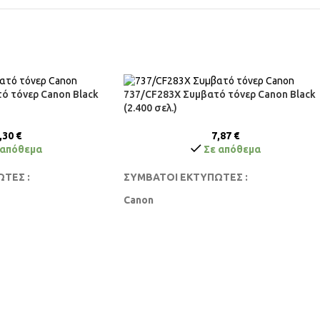
ό τόνερ Canon Black
737/CF283X Συμβατό τόνερ Canon Black
(2.400 σελ.)
,30
€
7,87
€
 απόθεμα
Σε απόθεμα
ΤΕΣ :
ΣΥΜΒΑΤΟΙ ΕΚΤΥΠΩΤΕΣ :
Canon
F4420, D520,
LBP151DW, MF211, MF212, MF212W, MF216
 MF4570, MF4450,
MF216N, MF217,MF217W, MF220, MF226,
30, MF4550, MF4410,
MF226DN, MF227DW, MF229, MF229W,
F4870dn, MF4750
MF231, MF231W, MF232, MF232W, MF237,
MF237W, MF244, MF244DW, MF247,
MF247W, MF249, MF249W