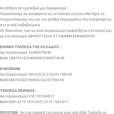
Κατάθεση σε τραπεζικό μας λογαριασμό :
Παρακαλούμε να αναφέρετε ως αιτιολογία στο καταθετήριο το
Ονοματεπώνυμο σας και τον Αριθμό Παραγγελίας που αναγράφεται
στο e-mail επιβεβαίωσης
Ως δικαιούχος των ως άνω λογαριασμών εμφανίζεται η εταιρεία μας
με την επωνυμία: ΚΙΡΜΟΥΤΣΕΛΗ ΣΤΥΛΙΑΝΝΗ ΕΜΜΑΝΟΥΗΛ
ΕΘΝΙΚΗ ΤΡΑΠΕΖΑ ΤΗΣ ΕΛΛΑΔΟΣ :
Αρ.Λογαριασμού: 20400970040
IBAN: GR9701102040000020400970040
EUROBANK:
Αρ.Λογαριασμού: 0026.0276.25.0201796344
ΙΒΑΝ:GR8702602760000250201796344
ΤΡΑΠΕΖΑ ΠΕΙΡΑΙΩΣ:
Αρ.Λογαριασμού:5761107564917
IBAN:GR91 0172 7610 0057 6110 7564 917
ΠΡΟΣΟΧΗ
: Αν η μεταφορά του ποσού γίνει από άλλη Τράπεζα με