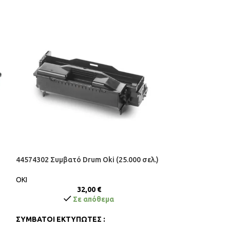
44574302 Συμβατό Drum Oki (25.000 σελ.)
-14%
CLT-R406 Συμβα
OKI
σελ.)
32,00
€
Σε απόθεμα
SAMSUNG
34
ΣΥΜΒΑΤΟΙ ΕΚΤΥΠΩΤΕΣ :
1 ΤΕ