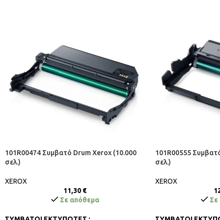
8070D, Brother DCP-8085DN, Brother HL-
5340D, Brother HL-5340DL, Brother HL-
5350DN, Brother HL-5350DNLT, Brother HL-
5370DW, Brother HL-5370DWT, Brother HL-
5380DN, Brother MFC-8370DN, Brother MFC-
8380DN, Brother MFC-8880DN, Brother
MFC8890DW
101R00474 Συμβατό Drum Xerox (10.000
101R00555 Συμβατό
σελ.)
σελ.)
XEROX
XEROX
11,30
€
1
Σε απόθεμα
Σε
ΣΥΜΒΑΤΟΙ ΕΚΤΥΠΩΤΕΣ :
ΣΥΜΒΑΤΟΙ ΕΚΤΥΠΩ