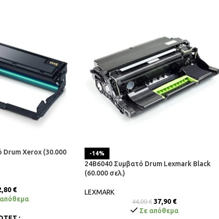
 Drum Xerox (30.000
-14%
24B6040 Συμβατό Drum Lexmark Black
(60.000 σελ.)
2,80
€
LEXMARK
 απόθεμα
37,90
€
44,00
€
Σε απόθεμα
ΤΕΣ :