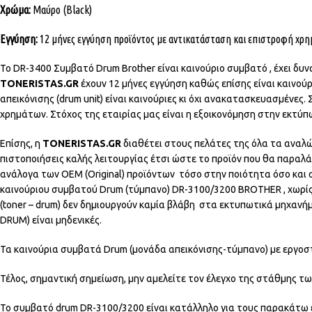
Χρώμα:
Μαύρο (Black)
Εγγύηση:
12 μήνες εγγύηση προϊόντος με αντικατάσταση και επιστροφή χρ
Το DR-3400 Συμβατό Drum Brother είναι καινούριο συμβατό , έχει δυ
TONERISTAS.GR
έχουν 12 μήνες εγγύηση καθώς επίσης είναι καινού
απεικόνισης (drum unit) είναι καινούριες κι όχι ανακατασκευασμένες.
χρημάτων. Στόχος της εταιρίας μας είναι η εξοικονόμηση στην εκτύ
Επίσης, η
TONERISTAS.GR
διαθέτει στους πελάτες της όλα τα αναλ
πιστοποιήσεις καλής λειτουργίας έτσι ώστε το προϊόν που θα παραλά
ανάλογα των OEM (Original) προϊόντων τόσο στην ποιότητα όσο και
καινούριου συμβατού Drum (τύμπανο) DR-3100/3200 BROTHER , χωρίς
(toner – drum) δεν δημιουργούν καμία βλάβη στα εκτυπωτικά μηχα
DRUM) είναι μηδενικές.
Τα καινούρια συμβατά Drum (μονάδα απεικόνισης-τύμπανο) με εργοστ
Τέλος, σημαντική σημείωση, μην αμελείτε τον έλεγχο της στάθμης των
Το συμβατό drum DR-3100/3200 είναι κατάλληλο για τους παρακάτω 