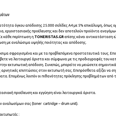
ημάτων
νατότητα όγκου απόδοσης 25.000 σελίδες Α4 με 5% επικάλυψη, όπως ο
ρια, εργοστασιακής προέλευσης και δεν αποτελούν προϊόντα αναγόμωσ
 Σε κάθε περίπτωση η
TONERISTAS.GR
επίσης κάνει αντικατάσταση ε
πωση με αναλώσιμα υψηλής ποιότητας και απόδοσης.
ώσιμα σφραγισμένα και με τα προβλεπόμενα προστατευτικά τους. Επι
βετε να λειτουργεί άριστα και σύμφωνα με τις προδιαγραφές του κατ
 στην εκτυπωτική απόδοση. Συνεπώς, μπορείτε να μειώσετε σημαντικ
 αρνητικές επιπτώσεις στον εκτυπωτή σας. Επιπρόσθετα αξίζει να σ
νήματα. Επομένως λοιπόν οι πιθανότητες πρόκλησης προβλημάτων απ
ασιακή προέλευση και εγγύηση είναι λειτουργικά άριστα.
 αναλωσίμων σας (toner cartridge – drum unit).
εκτυπωτές :