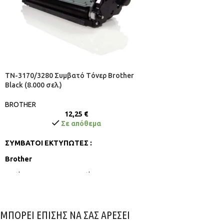
TN-3170/3280 Συμβατό Tόνερ Brother
Black (8.000 σελ.)
BROTHER
12,25
€
Σε απόθεμα
ΣΥΜΒΑΤΟΙ ΕΚΤΥΠΩΤΕΣ :
Brother
Brother DCP-8060DN, Brother DCP8065DN,
Brother HL-5240, Brother HL-5240L, Brother
HL-5250DN, Brother HL-5270DN, Brother HL-
5280DW, Brother MFC-8460N, Brother MFC-
ΜΠΟΡΕΙ ΕΠΙΣΗΣ ΝΑ ΣΑΣ ΑΡΕΣΕΙ
8860DN, Brother MFC-8870DW,Brother DCP-