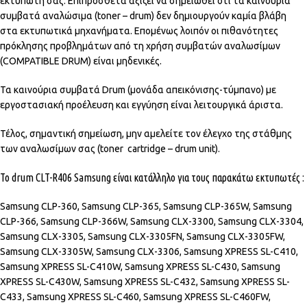
εκτυπωτή σας. Επιπρόσθετα αξίζει να σημειωθεί ότι τα καινούρια
συμβατά αναλώσιμα (toner – drum) δεν δημιουργούν καμία βλάβη
στα εκτυπωτικά μηχανήματα. Επομένως λοιπόν οι πιθανότητες
πρόκλησης προβλημάτων από τη χρήση συμβατών αναλωσίμων
(COMPATIBLE DRUM) είναι μηδενικές.
Τα καινούρια συμβατά Drum (μονάδα απεικόνισης-τύμπανο) με
εργοστασιακή προέλευση και εγγύηση είναι λειτουργικά άριστα.
Τέλος, σημαντική σημείωση, μην αμελείτε τον έλεγχο της στάθμης
των αναλωσίμων σας (toner cartridge – drum unit).
Το drum CLT-R406 Samsung είναι κατάλληλο για τους παρακάτω εκτυπωτές :
Samsung CLP-360, Samsung CLP-365, Samsung CLP-365W, Samsung
CLP-366, Samsung CLP-366W, Samsung CLX-3300, Samsung CLX-3304,
Samsung CLX-3305, Samsung CLX-3305FN, Samsung CLX-3305FW,
Samsung CLX-3305W, Samsung CLX-3306, Samsung XPRESS SL-C410,
Samsung XPRESS SL-C410W, Samsung XPRESS SL-C430, Samsung
XPRESS SL-C430W, Samsung XPRESS SL-C432, Samsung XPRESS SL-
C433, Samsung XPRESS SL-C460, Samsung XPRESS SL-C460FW,