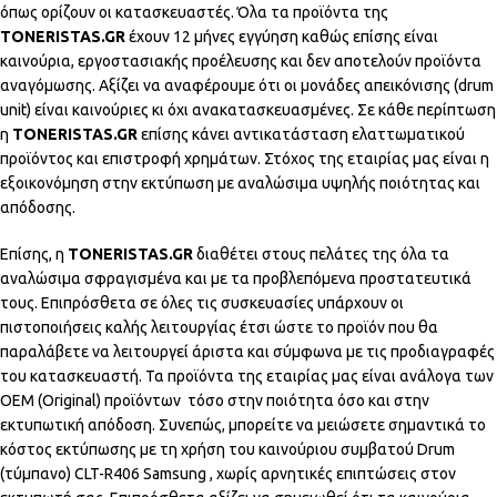
όπως ορίζουν οι κατασκευαστές. Όλα τα προϊόντα της
TONERISTAS.GR
έχουν 12 μήνες εγγύηση καθώς επίσης είναι
καινούρια, εργοστασιακής προέλευσης και δεν αποτελούν προϊόντα
αναγόμωσης. Αξίζει να αναφέρουμε ότι οι μονάδες απεικόνισης (drum
unit) είναι καινούριες κι όχι ανακατασκευασμένες. Σε κάθε περίπτωση
η
TONERISTAS.GR
επίσης κάνει αντικατάσταση ελαττωματικού
προϊόντος και επιστροφή χρημάτων. Στόχος της εταιρίας μας είναι η
εξοικονόμηση στην εκτύπωση με αναλώσιμα υψηλής ποιότητας και
απόδοσης.
Επίσης, η
TONERISTAS.GR
διαθέτει στους πελάτες της όλα τα
αναλώσιμα σφραγισμένα και με τα προβλεπόμενα προστατευτικά
τους. Επιπρόσθετα σε όλες τις συσκευασίες υπάρχουν οι
πιστοποιήσεις καλής λειτουργίας έτσι ώστε το προϊόν που θα
παραλάβετε να λειτουργεί άριστα και σύμφωνα με τις προδιαγραφές
του κατασκευαστή. Τα προϊόντα της εταιρίας μας είναι ανάλογα των
OEM (Original) προϊόντων τόσο στην ποιότητα όσο και στην
εκτυπωτική απόδοση. Συνεπώς, μπορείτε να μειώσετε σημαντικά το
κόστος εκτύπωσης με τη χρήση του καινούριου συμβατού Drum
(τύμπανο) CLT-R406 Samsung , χωρίς αρνητικές επιπτώσεις στον