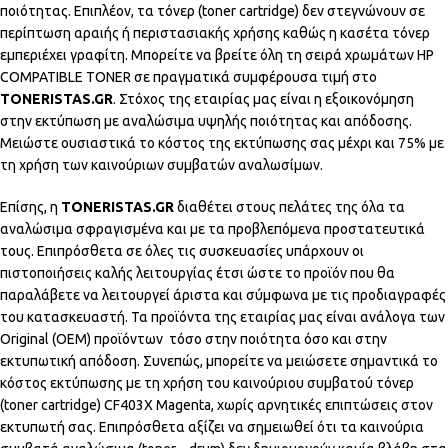
ποιότητας. Επιπλέον, τα τόνερ (toner cartridge) δεν στεγνώνουν σε
περίπτωση αραιής ή περιστασιακής χρήσης καθώς η κασέτα τόνερ
εμπεριέχει γραφίτη. Μπορείτε να βρείτε όλη τη σειρά χρωμάτων HP
COMPATIBLE TONER σε πραγματικά συμφέρουσα τιμή στο
TONERISTAS.GR
. Στόχος της εταιρίας μας είναι η εξοικονόμηση
στην εκτύπωση με αναλώσιμα υψηλής ποιότητας και απόδοσης.
Μειώστε ουσιαστικά το κόστος της εκτύπωσης σας μέχρι και 75% με
τη χρήση των καινούριων συμβατών αναλωσίμων.
Επίσης, η
TONERISTAS.GR
διαθέτει στους πελάτες της όλα τα
αναλώσιμα σφραγισμένα και με τα προβλεπόμενα προστατευτικά
τους. Επιπρόσθετα σε όλες τις συσκευασίες υπάρχουν οι
πιστοποιήσεις καλής λειτουργίας έτσι ώστε το προϊόν που θα
παραλάβετε να λειτουργεί άριστα και σύμφωνα με τις προδιαγραφές
του κατασκευαστή. Τα προϊόντα της εταιρίας μας είναι ανάλογα των
Original (OEM) προϊόντων τόσο στην ποιότητα όσο και στην
εκτυπωτική απόδοση. Συνεπώς, μπορείτε να μειώσετε σημαντικά το
κόστος εκτύπωσης με τη χρήση του καινούριου συμβατού τόνερ
(toner cartridge) CF403Χ Magenta, χωρίς αρνητικές επιπτώσεις στον
εκτυπωτή σας. Επιπρόσθετα αξίζει να σημειωθεί ότι τα καινούρια