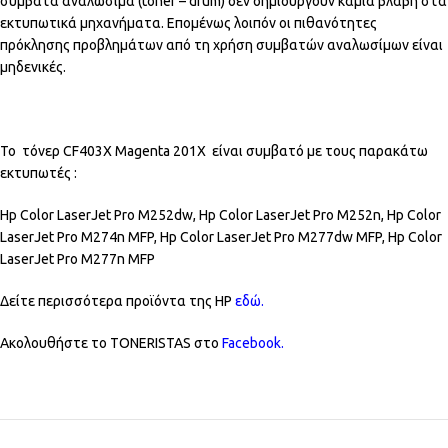
συμβατά αναλώσιμα (toner – drum) δεν δημιουργούν καμία βλάβη στα
εκτυπωτικά μηχανήματα. Επομένως λοιπόν οι πιθανότητες
πρόκλησης προβλημάτων από τη χρήση συμβατών αναλωσίμων είναι
μηδενικές.
Το τόνερ CF403X Magenta 201X είναι συμβατό με τους παρακάτω
εκτυπωτές :
Hp Color LaserJet Pro M252dw, Hp Color LaserJet Pro M252n, Hp Color
LaserJet Pro M274n MFP, Hp Color LaserJet Pro M277dw MFP, Hp Color
LaserJet Pro M277n MFP
Δείτε περισσότερα προϊόντα της HP
εδώ
.
Ακολουθήστε το TONERISTAS στο
Facebook
.