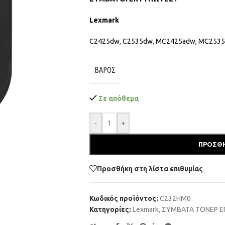
Lexmark
C2425dw, C2535dw, MC2425adw, MC253
ΒΆΡΟΣ
Σε απόθεμα
-
+
ΠΡΟΣΘΉ
Προσθήκη στη λίστα επιθυμίας
Κωδικός προϊόντος:
C232HM0
Κατηγορίες:
Lexmark
,
ΣΥΜΒΑΤΑ ΤΟΝΕΡ 