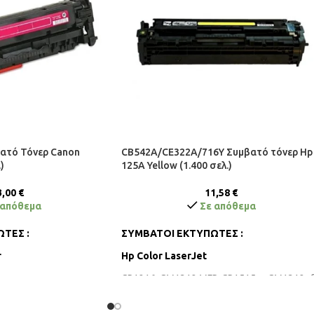
ατό Τόνερ Canon
CB542A/CE322A/716Y Συμβατό τόνερ Hp
)
125A Yellow (1.400 σελ.)
3,00
€
11,58
€
 απόθεμα
Σε απόθεμα
ΤΕΣ :
ΣΥΜΒΑΤΟΙ ΕΚΤΥΠΩΤΕΣ :
r
Hp Color LaserJet
CP1216, CM1312 MFP, CP1515n , CM1312nfi
CP1518ni, CP1510, CP1217, CP1210, CP121
CP1214, CP1215, CM1410, CM1415fn,