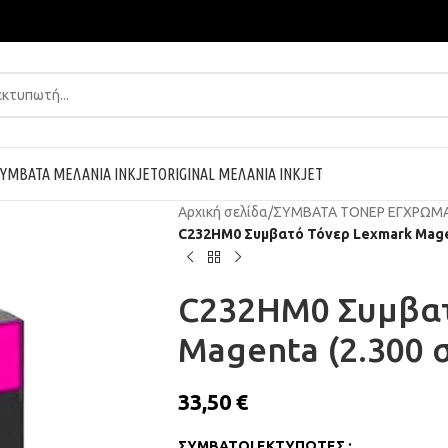
ΥΜΒΑΤΑ ΜΕΛΑΝΙΑ INKJET
ORIGINAL ΜΕΛΑΝΙΑ INKJET
Αρχική σελίδα
/
ΣΥΜΒΑΤΑ ΤΟΝΕΡ ΕΓΧΡΩΜ
C232HM0 Συμβατό Τόνερ Lexmark Magen
C232HM0 Συμβατ
Magenta (2.300 σ
33,50
€
ΣΥΜΒΑΤΟΙ ΕΚΤΥΠΩΤΕΣ :