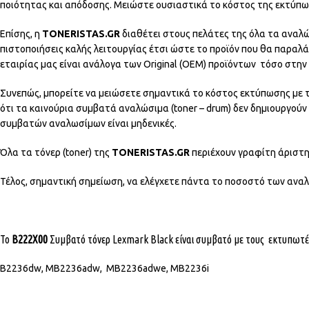
ποιότητας και απόδοσης. Μειώστε ουσιαστικά το κόστος της εκτύπω
Επίσης, η
TONERISTAS.GR
διαθέτει στους πελάτες της όλα τα αναλ
πιστοποιήσεις καλής λειτουργίας έτσι ώστε το προϊόν που θα παραλ
εταιρίας μας είναι ανάλογα των Original (OEM) προϊόντων τόσο στη
Συνεπώς, μπορείτε να μειώσετε σημαντικά το κόστος εκτύπωσης με τη
ότι τα καινούρια συμβατά αναλώσιμα (toner – drum) δεν δημιουργο
συμβατών αναλωσίμων είναι μηδενικές.
Όλα τα τόνερ (toner) της
TONERISTAS.GR
περιέχουν γραφίτη άριστη
Τέλος, σημαντική σημείωση, να ελέγχετε πάντα το ποσοστό των αναλωσ
Το
B222X00
Συμβατό τόνερ Lexmark Black είναι συμβατό με τους εκτυπωτές
B2236dw, MB2236adw, MB2236adwe, MB2236i