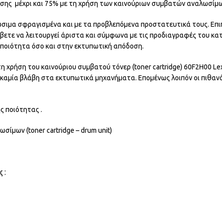
σης μέχρι και 75% με τη χρήση των καινούριων συμβατών αναλωσίμω
ώσιμα σφραγισμένα και με τα προβλεπόμενα προστατευτικά τους. Επι
άβετε να λειτουργεί άριστα και σύμφωνα με τις προδιαγραφές του κα
ν ποιότητα όσο και στην εκτυπωτική απόδοση.
 χρήση του καινούριου συμβατού τόνερ (toner cartridge) 60F2H00 Le
ύν καμία βλάβη στα εκτυπωτικά μηχανήματα. Επομένως λοιπόν οι πιθ
ς ποιότητας .
ίμων (toner cartridge – drum unit)
 :