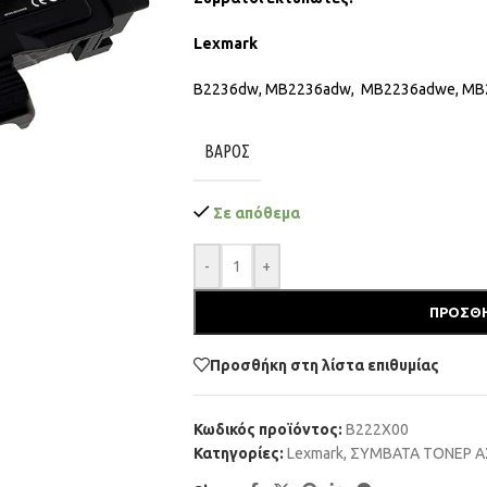
Lexmark
B2236dw, MB2236adw, MB2236adwe, MB
ΒΆΡΟΣ
Σε απόθεμα
-
+
ΠΡΟΣΘΉ
Προσθήκη στη λίστα επιθυμίας
Κωδικός προϊόντος:
B222X00
Κατηγορίες:
Lexmark
,
ΣΥΜΒΑΤΑ ΤΟΝΕΡ 