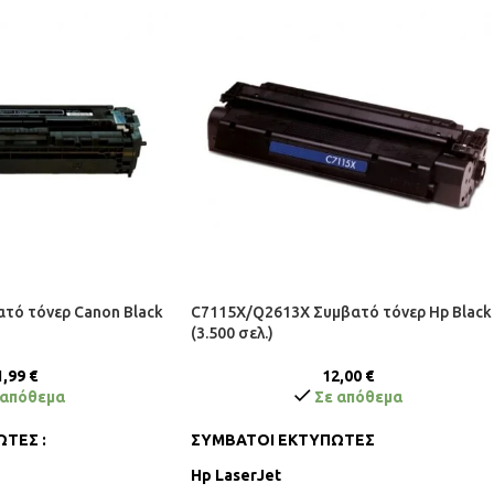
τό τόνερ Canon Black
C7115X/Q2613X Συμβατό τόνερ Hp Black
(3.500 σελ.)
1,99
€
12,00
€
 απόθεμα
Σε απόθεμα
ΤΕΣ :
ΣΥΜΒΑΤΟΙ ΕΚΤΥΠΩΤΕΣ
Hp LaserJet