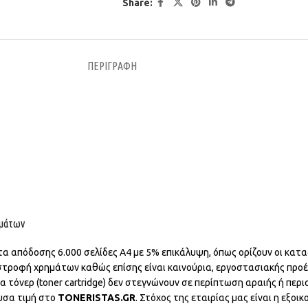
Share:
ΠΕΡΙΓΡΑΦΉ
ημάτων
ητα απόδοσης 6.000 σελίδες Α4 με 5% επικάλυψη, όπως ορίζουν οι κατ
στροφή χρημάτων καθώς επίσης είναι καινούρια, εργοστασιακής προ
α τόνερ (toner cartridge) δεν στεγνώνουν σε περίπτωση αραιής ή περ
υσα τιμή στο
TONERISTAS.GR
. Στόχος της εταιρίας μας είναι η εξ