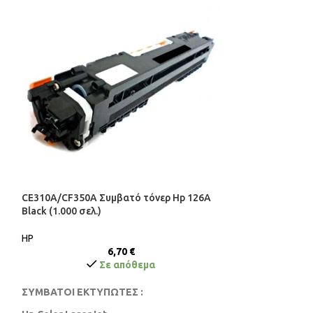
CE310A/CF350A Συμβατό τόνερ Hp 126A
CE505X/CF280X 
Black (1.000 σελ.)
(6.500 σελ.)
HP
6,70
€
Σε απόθεμα
ΣΥΜΒΑΤΟΙ ΕΚΤ
ΣΥΜΒΑΤΟΙ ΕΚΤΥΠΩΤΕΣ :
HP LaserJet