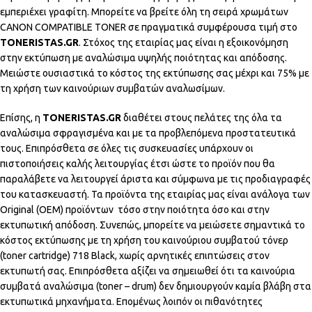
εμπεριέχει γραφίτη. Μπορείτε να βρείτε όλη τη σειρά χρωμάτων
CANON COMPATIBLE TONER σε πραγματικά συμφέρουσα τιμή στο
TONERISTAS.GR
. Στόχος της εταιρίας μας είναι η εξοικονόμηση
στην εκτύπωση με αναλώσιμα υψηλής ποιότητας και απόδοσης.
Μειώστε ουσιαστικά το κόστος της εκτύπωσης σας μέχρι και 75% με
τη χρήση των καινούριων συμβατών αναλωσίμων.
Επίσης, η
TONERISTAS.GR
διαθέτει στους πελάτες της όλα τα
αναλώσιμα σφραγισμένα και με τα προβλεπόμενα προστατευτικά
τους. Επιπρόσθετα σε όλες τις συσκευασίες υπάρχουν οι
πιστοποιήσεις καλής λειτουργίας έτσι ώστε το προϊόν που θα
παραλάβετε να λειτουργεί άριστα και σύμφωνα με τις προδιαγραφές
του κατασκευαστή. Τα προϊόντα της εταιρίας μας είναι ανάλογα των
Original (OEM) προϊόντων τόσο στην ποιότητα όσο και στην
εκτυπωτική απόδοση. Συνεπώς, μπορείτε να μειώσετε σημαντικά το
κόστος εκτύπωσης με τη χρήση του καινούριου συμβατού τόνερ
(toner cartridge) 718 Black, χωρίς αρνητικές επιπτώσεις στον
εκτυπωτή σας. Επιπρόσθετα αξίζει να σημειωθεί ότι τα καινούρια
συμβατά αναλώσιμα (toner – drum) δεν δημιουργούν καμία βλάβη στα
εκτυπωτικά μηχανήματα. Επομένως λοιπόν οι πιθανότητες