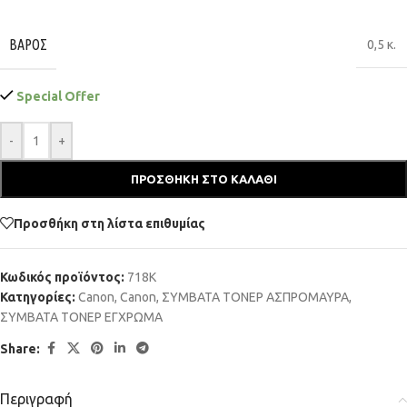
ΒΆΡΟΣ
0,5 κ.
Special Offer
-
+
ΠΡΟΣΘΉΚΗ ΣΤΟ ΚΑΛΆΘΙ
Προσθήκη στη λίστα επιθυμίας
Κωδικός προϊόντος:
718K
Κατηγορίες:
Canon
,
Canon
,
ΣΥΜΒΑΤΑ ΤΟΝΕΡ ΑΣΠΡΟΜΑΥΡΑ
,
ΣΥΜΒΑΤΑ ΤΟΝΕΡ ΕΓΧΡΩΜΑ
Share:
Περιγραφή