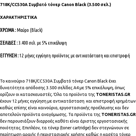
718K/CC530A Συμβατό τόνερ Canon Black (3.500 σελ.)
ΧΑΡΑΚΤΗΡΙΣΤΙΚΑ
ΧΡΩΜΑ :
Μαύρο (Black)
ΣΕΛΙΔΕΣ :
3.400 σελ. με 5% επικάλυψη
ΕΓΓΥΗΣΗ :
12 μήνες εγγύηση προϊόντος με αντικατάσταση και επιστροφή
Το καινούριο 718K/CC530A Συμβατό τόνερ Canon Black έχει
δυνατότητα απόδοσης 3.500 σελίδες Α4 με 5% επικάλυψη, όπως
ορίζουν οι κατασκευαστές. Όλα τα προϊόντα της
TONERISTAS.GR
έχουν 12 μήνες εγγύηση με αντικατάσταση και επιστροφή χρημάτων
καθώς επίσης είναι καινούρια, εργοστασιακής προέλευσης και δεν
αποτελούν προϊόντα αναγόμωσης. Τα προϊόντα της
TONERISTAS.GR
δεν παρουσιάζουν διαρροές καθότι είναι άριστης εργοστασιακής
ποιότητας. Επιπλέον, τα τόνερ (toner cartridge) δεν στεγνώνουν σε
περίπτωση αραιής ή περιστασιακής χρήσης καθώς η κασέτα τόνερ