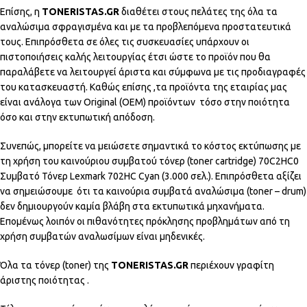
Επίσης, η
TONERISTAS.GR
διαθέτει στους πελάτες της όλα τα
αναλώσιμα σφραγισμένα και με τα προβλεπόμενα προστατευτικά
τους. Επιπρόσθετα σε όλες τις συσκευασίες υπάρχουν οι
πιστοποιήσεις καλής λειτουργίας έτσι ώστε το προϊόν που θα
παραλάβετε να λειτουργεί άριστα και σύμφωνα με τις προδιαγραφές
του κατασκευαστή. Καθώς επίσης ,τα προϊόντα της εταιρίας μας
είναι ανάλογα των Original (OEM) προϊόντων τόσο στην ποιότητα
όσο και στην εκτυπωτική απόδοση.
Συνεπώς, μπορείτε να μειώσετε σημαντικά το κόστος εκτύπωσης με
τη χρήση του καινούριου συμβατού τόνερ (toner cartridge) 70C2HC0
Συμβατό Τόνερ Lexmark 702HC Cyan (3.000 σελ.). Επιπρόσθετα αξίζει
να σημειώσουμε ότι τα καινούρια συμβατά αναλώσιμα (toner – drum)
δεν δημιουργούν καμία βλάβη στα εκτυπωτικά μηχανήματα.
Επομένως λοιπόν οι πιθανότητες πρόκλησης προβλημάτων από τη
χρήση συμβατών αναλωσίμων είναι μηδενικές.
Όλα τα τόνερ (toner) της
TONERISTAS.GR
περιέχουν γραφίτη
άριστης ποιότητας .