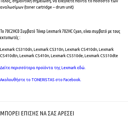
Τέλος, σημαντική σημείωση, να ελέγχετε πάντα το ποσοστό των
αναλωσίμων (toner cartridge – drum unit)
Το 70C2HC0 Συμβατό Τόνερ Lexmark 702HC Cyan, είναι συμβατό με τους
εκτυπωτές :
Lexmark CS310dn, Lexmark CS310n, Lexmark CS410dn, Lexmark
CS410dtn, Lexmark CS410n, Lexmark CS510de, Lexmark CS510dte
Δείτε περισσότερα προϊόντα της Lexmark εδώ.
Ακολουθήστε το TONERISTAS στο Facebook.
ΜΠΟΡΕΙ ΕΠΙΣΗΣ ΝΑ ΣΑΣ ΑΡΕΣΕΙ