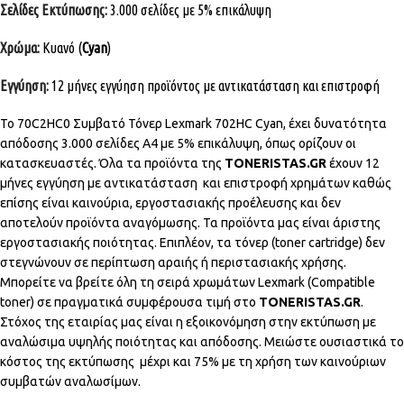
Σελίδες Εκτύπωσης:
3.000 σελίδες με 5% επικάλυψη
Χρώμα:
Κυανό (
Cyan
)
Εγγύηση:
12 μήνες εγγύηση προϊόντος με αντικατάσταση και επιστροφή
Το 70C2HC0 Συμβατό Τόνερ Lexmark 702HC Cyan, έχει δυνατότητα
απόδοσης 3.000 σελίδες Α4 με 5% επικάλυψη, όπως ορίζουν οι
κατασκευαστές. Όλα τα προϊόντα της
TONERISTAS.GR
έχουν 12
μήνες εγγύηση με αντικατάσταση και επιστροφή χρημάτων καθώς
επίσης είναι καινούρια, εργοστασιακής προέλευσης και δεν
αποτελούν προϊόντα αναγόμωσης. Τα προϊόντα μας
είναι άριστης
εργοστασιακής ποιότητας. Επιπλέον, τα τόνερ (toner cartridge) δεν
στεγνώνουν σε περίπτωση αραιής ή περιστασιακής χρήσης.
Μπορείτε να βρείτε όλη τη σειρά χρωμάτων Lexmark (Compatible
toner) σε πραγματικά συμφέρουσα τιμή στο
TONERISTAS.GR
.
Στόχος της εταιρίας μας είναι η εξοικονόμηση στην εκτύπωση με
αναλώσιμα υψηλής ποιότητας και απόδοσης. Μειώστε ουσιαστικά το
κόστος της εκτύπωσης μέχρι και 75% με τη χρήση των καινούριων
συμβατών αναλωσίμων.