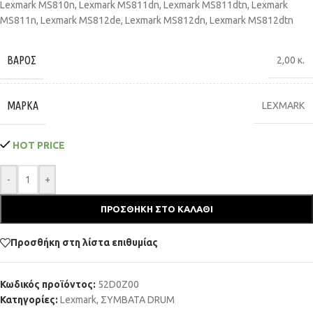
Lexmark MS810n, Lexmark MS811dn, Lexmark MS811dtn, Lexmark
MS811n, Lexmark MS812de, Lexmark MS812dn, Lexmark MS812dtn
ΒΆΡΟΣ
2,00 κ.
ΜΆΡΚΑ
LEXMARK
HOT PRICE
-
+
ΠΡΟΣΘΉΚΗ ΣΤΟ ΚΑΛΆΘΙ
Προσθήκη στη λίστα επιθυμίας
Κωδικός προϊόντος:
52D0Z00
Κατηγορίες:
Lexmark
,
ΣΥΜΒΑΤΑ DRUM