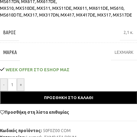
MS617DN, MX617, MX617DE,
MX510, MX510DE, MX511, MX511DE, MX611, MX611DE, MS610,
MS610DTE, MX317, MX317DN, MX417, MX417DE, MX517, MX517DE
ΒΆΡΟΣ
2,1 κ.
ΜΆΡΚΑ
LEXMARK
WEEK OFFER ΣΤΟ ESHOP ΜΑΣ
-
+
ΠΡΟΣΘΉΚΗ ΣΤΟ ΚΑΛΆΘΙ
Προσθήκη στη λίστα επιθυμίας
Κωδικός προϊόντος:
50F0Z00 COM