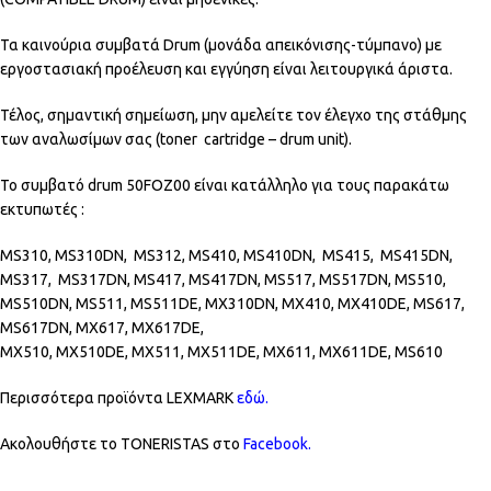
Τα καινούρια συμβατά Drum (μονάδα απεικόνισης-τύμπανο) με
εργοστασιακή προέλευση και εγγύηση είναι λειτουργικά άριστα.
Τέλος, σημαντική σημείωση, μην αμελείτε τον έλεγχο της στάθμης
των αναλωσίμων σας (toner cartridge – drum unit).
Το συμβατό drum 50FOZ00 είναι κατάλληλο για τους παρακάτω
εκτυπωτές :
MS310, MS310DN, MS312, MS410, MS410DN, MS415, MS415DN,
MS317, MS317DN, MS417, MS417DN, MS517, MS517DN, MS510,
MS510DN, MS511, MS511DE, MX310DN, MX410, MX410DE, MS617,
MS617DN, MX617, MX617DE,
MX510, MX510DE, MX511, MX511DE, MX611, MX611DE, MS610
Περισσότερα προϊόντα LEXMARK
εδώ.
Ακολουθήστε το TONERISTAS στο
Facebook
.