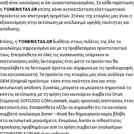
unit) είναι καινούριες κι όχι ανακατασκευασμένες. Σε κάθε περίπτωση
η
TONERISTAS.GR
επίσης κάνει αντικατάσταση ελαττωματικού
προϊόντος και επιστροφή χρημάτων. Στόχος της εταιρίας μας είναι η
εξοικονόμηση στην εκτύπωση με αναλώσιμα υψηλής ποιότητας και
απόδοσης.
Επίσης, η
TONERISTAS.GR
διαθέτει στους πελάτες της όλα τα
αναλώσιμα σφραγισμένα και με τα προβλεπόμενα προστατευτικά
τους. Επιπρόσθετα σε όλες τις συσκευασίες υπάρχουν οι
πιστοποιήσεις καλής λειτουργίας έτσι ώστε το προϊόν που θα
παραλάβετε να λειτουργεί άριστα και σύμφωνα με τις προδιαγραφές
του κατασκευαστή. Τα προϊόντα της εταιρίας μας είναι ανάλογα των
OEM (Original) προϊόντων τόσο στην ποιότητα όσο και στην
εκτυπωτική απόδοση. Συνεπώς, μπορείτε να μειώσετε σημαντικά το
κόστος εκτύπωσης με τη χρήση του καινούριου συμβατού Drum
(τύμπανο) 5OFOZOO COM Lexmark, χωρίς αρνητικές επιπτώσεις στον
εκτυπωτή σας. Επιπρόσθετα αξίζει να σημειωθεί ότι τα καινούρια
συμβατά αναλώσιμα (toner – drum) δεν δημιουργούν καμία βλάβη
στα εκτυπωτικά μηχανήματα. Επομένως λοιπόν οι πιθανότητες
πρόκλησης προβλημάτων από τη χρήση συμβατών αναλωσίμων
(COMPATIBLE DRUM) είναι μηδενικές.