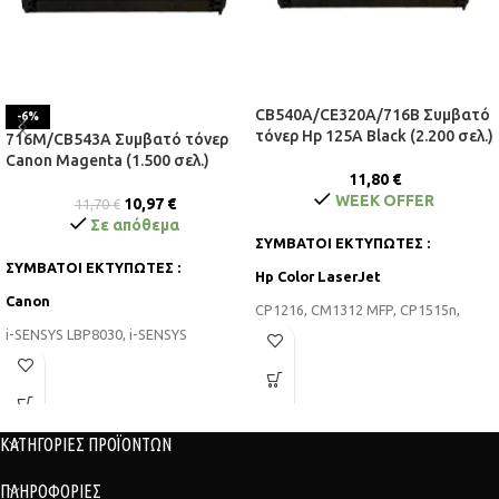
CB540A/CE320A/716B Συμβατό
-6%
τόνερ Hp 125A Black (2.200 σελ.)
716M/CB543A Συμβατό τόνερ
Canon Magenta (1.500 σελ.)
11,80
€
WEEK OFFER
10,97
€
11,70
€
Σε απόθεμα
ΣΥΜΒΑΤΟΙ ΕΚΤΥΠΩΤΕΣ :
ΣΥΜΒΑΤΟΙ ΕΚΤΥΠΩΤΕΣ :
Hp Color LaserJet
Canon
CP1216, CM1312 MFP, CP1515n,
CM1312nfi, CP1518ni, CP1510,
i-SENSYS LBP8030, i-SENSYS
CP1217, CP1210, CP1213, CP1214,
LBP5050, i-SENSYS MF8030CN, i-
CP1215, CM1410, CM1415fn,
SENSYS MF8040CN, i-SENSYS
CP1526nw, CP1527nw, CP1528nw,
LBP8030CN, i-SENSYS LBP5050N, i-
Pro CP1525n, Pro CP1525nw, Pro
SENSYS MF8050CN, i-SENSYS
ΚΑΤΗΓΟΡΙΕΣ ΠΡΟΪΟΝΤΩΝ
CP1520, Pro CP1521, Pro CP1522,
MF8080CW
Pro CP1523,Hp Color LaserJet Pro
200 M251n, Hp Color LaserJet Pro
ΠΛΗΡΟΦΟΡΙΕΣ