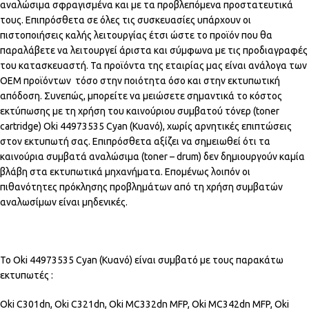
αναλώσιμα σφραγισμένα και με τα προβλεπόμενα προστατευτικά
τους. Επιπρόσθετα σε όλες τις συσκευασίες υπάρχουν οι
πιστοποιήσεις καλής λειτουργίας έτσι ώστε το προϊόν που θα
παραλάβετε να λειτουργεί άριστα και σύμφωνα με τις προδιαγραφές
του κατασκευαστή. Τα προϊόντα της εταιρίας μας είναι ανάλογα των
OEM προϊόντων τόσο στην ποιότητα όσο και στην εκτυπωτική
απόδοση. Συνεπώς, μπορείτε να μειώσετε σημαντικά το κόστος
εκτύπωσης με τη χρήση του καινούριου συμβατού τόνερ (toner
cartridge) Oki 44973535 Cyan (Κυανό), χωρίς αρνητικές επιπτώσεις
στον εκτυπωτή σας. Επιπρόσθετα αξίζει να σημειωθεί ότι τα
καινούρια συμβατά αναλώσιμα (toner – drum) δεν δημιουργούν καμία
βλάβη στα εκτυπωτικά μηχανήματα. Επομένως λοιπόν οι
πιθανότητες πρόκλησης προβλημάτων από τη χρήση συμβατών
αναλωσίμων είναι μηδενικές.
Το Oki 44973535 Cyan (Κυανό) είναι συμβατό με τους παρακάτω
εκτυπωτές :
Oki C301dn, Oki C321dn, Oki MC332dn MFP, Oki MC342dn MFP, Oki