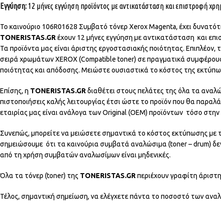
Εγγύηση:
12 μήνες εγγύηση προϊόντος με αντικατάσταση και επιστροφή χρ
Το καινούριο 106R01628 Συμβατό τόνερ Xerox Magenta, έχει δυνατότ
TONERISTAS.GR
έχουν 12 μήνες εγγύηση με αντικατάσταση και επι
Τα προϊόντα μας
είναι άριστης εργοστασιακής ποιότητας. Επιπλέον, τ
σειρά χρωμάτων XEROX (Compatible toner) σε πραγματικά συμφέρου
ποιότητας και απόδοσης. Μειώστε ουσιαστικά το κόστος της εκτύπω
Επίσης, η
TONERISTAS.GR
διαθέτει στους πελάτες της όλα τα αναλ
πιστοποιήσεις καλής λειτουργίας έτσι ώστε το προϊόν που θα παραλ
εταιρίας μας είναι ανάλογα των Original (OEM) προϊόντων τόσο στη
Συνεπώς, μπορείτε να μειώσετε σημαντικά το κόστος εκτύπωσης με τη
σημειώσουμε ότι τα καινούρια συμβατά αναλώσιμα (toner – drum) δ
από τη χρήση συμβατών αναλωσίμων είναι μηδενικές.
Όλα τα τόνερ (toner) της
TONERISTAS.GR
περιέχουν γραφίτη άριστη
Τέλος, σημαντική σημείωση, να ελέγχετε πάντα το ποσοστό των αναλωσ