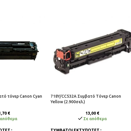
τό τόνερ Canon Cyan
718Y/CC532A Συμβατό Tόνερ Canon
Yellow (2.900σελ.)
1,70
€
13,00
€
 απόθεμα
Σε απόθεμα
ΤΕΣ :
ΣΥΜΒΑΤΟΙ ΕΚΤΥΠΩΤΕΣ :