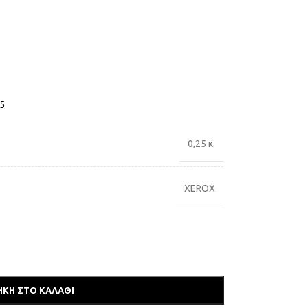
15
0,25 κ.
XEROX
ΚΗ ΣΤΟ ΚΑΛΆΘΙ