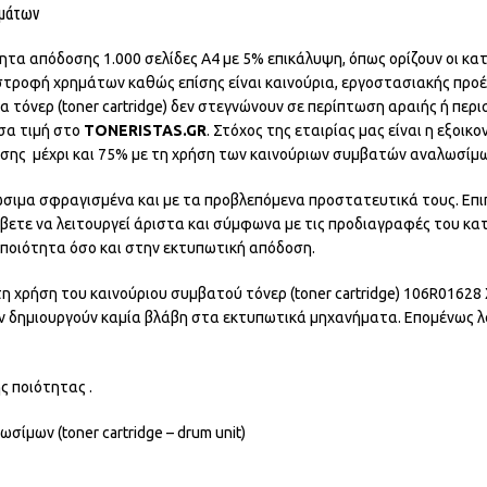
ημάτων
ητα απόδοσης 1.000 σελίδες Α4 με 5% επικάλυψη, όπως ορίζουν οι κ
στροφή χρημάτων καθώς επίσης είναι καινούρια, εργοστασιακής προ
α τόνερ (toner cartridge) δεν στεγνώνουν σε περίπτωση αραιής ή περ
σα τιμή στο
TONERISTAS.GR
. Στόχος της εταιρίας μας είναι η εξο
σης μέχρι και 75% με τη χρήση των καινούριων συμβατών αναλωσίμω
ώσιμα σφραγισμένα και με τα προβλεπόμενα προστατευτικά τους. Επι
άβετε να λειτουργεί άριστα και σύμφωνα με τις προδιαγραφές του κα
ν ποιότητα όσο και στην εκτυπωτική απόδοση.
 χρήση του καινούριου συμβατού τόνερ (toner cartridge) 106R01628 
εν δημιουργούν καμία βλάβη στα εκτυπωτικά μηχανήματα. Επομένως 
ς ποιότητας .
ίμων (toner cartridge – drum unit)