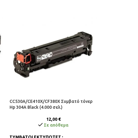
CC530A/CE410X/CF380X Συμβατό τόνερ
-8%
Hp 304A Black (4.000 σελ.)
CC531A/718C Συ
Cyan (2.800 σελ.)
12,00
€
Σε απόθεμα
13
ΣΥΜΒΑΤΟΙ ΕΚΤΥΠΩΤΕΣ :