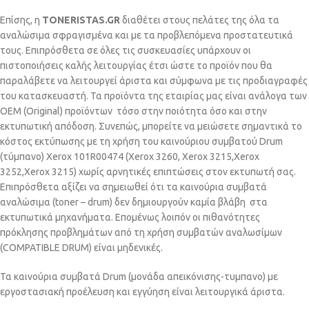
Επίσης, η
TONERISTAS.GR
διαθέτει στους πελάτες της όλα τα
αναλώσιμα σφραγισμένα και με τα προβλεπόμενα προστατευτικά
τους. Επιπρόσθετα σε όλες τις συσκευασίες υπάρχουν οι
πιστοποιήσεις καλής λειτουργίας έτσι ώστε το προϊόν που θα
παραλάβετε να λειτουργεί άριστα και σύμφωνα με τις προδιαγραφές
του κατασκευαστή. Τα προϊόντα της εταιρίας μας είναι ανάλογα των
OEM (Original) προϊόντων τόσο στην ποιότητα όσο και στην
εκτυπωτική απόδοση. Συνεπώς, μπορείτε να μειώσετε σημαντικά το
κόστος εκτύπωσης με τη χρήση του καινούριου συμβατού Drum
(τύμπανο) Xerox 101R00474 (Xerox 3260, Xerox 3215,Xerox
3252,Xerox 3215) χωρίς αρνητικές επιπτώσεις στον εκτυπωτή σας.
Επιπρόσθετα αξίζει να σημειωθεί ότι τα καινούρια συμβατά
αναλώσιμα (toner – drum) δεν δημιουργούν καμία βλάβη στα
εκτυπωτικά μηχανήματα. Επομένως λοιπόν οι πιθανότητες
πρόκλησης προβλημάτων από τη χρήση συμβατών αναλωσίμων
(COMPATIBLE DRUM) είναι μηδενικές.
Τα καινούρια συμβατά Drum (μονάδα απεικόνισης-τυμπανο) με
εργοστασιακή προέλευση και εγγύηση είναι λειτουργικά άριστα.